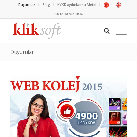
Duyurular
Blog
KVKK Aydınlatma Metni
+90 (216) 518 46 67
Duyurular