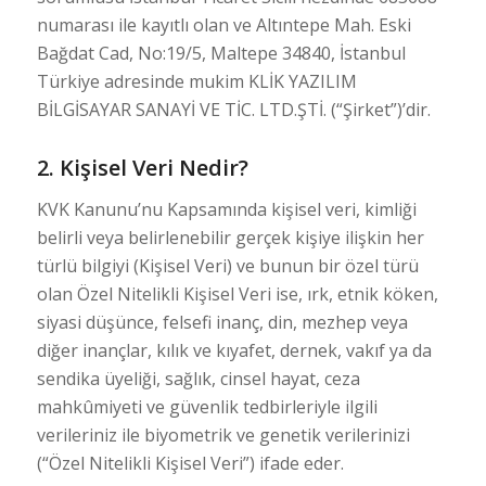
numarası ile kayıtlı olan ve Altıntepe Mah. Eski
Bağdat Cad, No:19/5, Maltepe 34840, İstanbul
Türkiye adresinde mukim KLİK YAZILIM
BİLGİSAYAR SANAYİ VE TİC. LTD.ŞTİ. (“Şirket”)’dir.
2. Kişisel Veri Nedir?
KVK Kanunu’nu Kapsamında kişisel veri, kimliği
belirli veya belirlenebilir gerçek kişiye ilişkin her
türlü bilgiyi (Kişisel Veri) ve bunun bir özel türü
olan Özel Nitelikli Kişisel Veri ise, ırk, etnik köken,
siyasi düşünce, felsefi inanç, din, mezhep veya
diğer inançlar, kılık ve kıyafet, dernek, vakıf ya da
sendika üyeliği, sağlık, cinsel hayat, ceza
mahkûmiyeti ve güvenlik tedbirleriyle ilgili
verileriniz ile biyometrik ve genetik verilerinizi
(“Özel Nitelikli Kişisel Veri”) ifade eder.