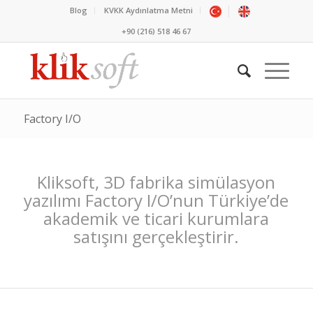
Blog
KVKK Aydınlatma Metni
+90 (216) 518 46 67
Factory I/O
Please set a mobile device fallback image for this video
in your wordpress backend
Kliksoft, 3D fabrika simülasyon
yazılımı Factory I/O’nun Türkiye’de
akademik ve ticari kurumlara
satışını gerçekleştirir.