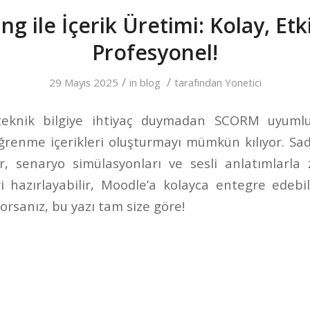
ing ile İçerik Üretimi: Kolay, Etki
Profesyonel!
/
/
29 Mayıs 2025
in
blog
tarafından
Yonetici
 teknik bilgiye ihtiyaç duymadan SCORM uyumlu,
ğrenme içerikleri oluşturmayı mümkün kılıyor. S
er, senaryo simülasyonları ve sesli anlatımlarla 
i hazırlayabilir, Moodle’a kolayca entegre edebili
yorsanız, bu yazı tam size göre!