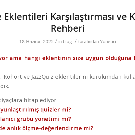
Eklentileri Karşılaştırması ve 
Rehberi
/
/
18 Haziran 2025
in
blog
tarafından
Yonetici
yor ama hangi eklentinin size uygun olduğuna 
zz, Kohort ve JazzQuiz eklentilerini kurulumdan kul
dık.
htiyaçlara hitap ediyor:
oyunlaştırılmış quizler mi?
lanıcı grubu yönetimi mi?
rde anlık ölçme-değerlendirme mi?