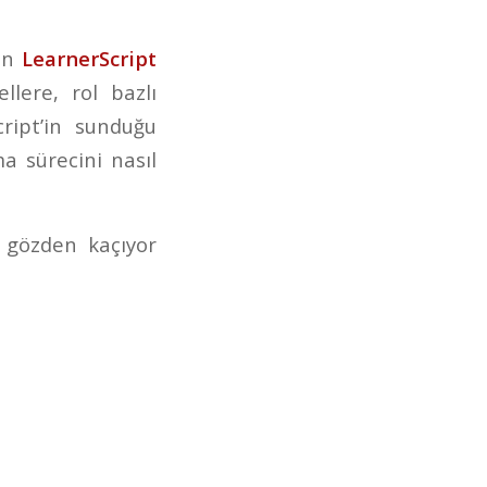
len
LearnerScript
llere, rol bazlı
ript’in sunduğu
ma sürecini nasıl
 gözden kaçıyor