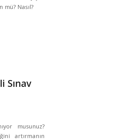
ün mü? Nasıl?
li Sınav
anıyor musunuz?
ğini artırmanın