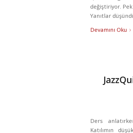
değiştiriyor. Pe
Yanıtlar düşünd
Devamını Oku
JazzQui
Ders anlatırke
Katılımın düşü