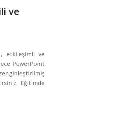
li ve
 etkileşimli ve
adece PowerPoint
zenginleştirilmiş
rsiniz. Eğitimde