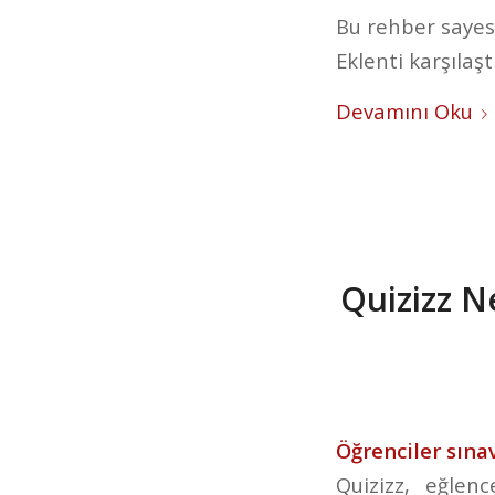
Bu rehber sayes
Eklenti karşılaş
Devamını Oku
Quizizz Ne
Öğrenciler sına
Quizizz, eğlenc