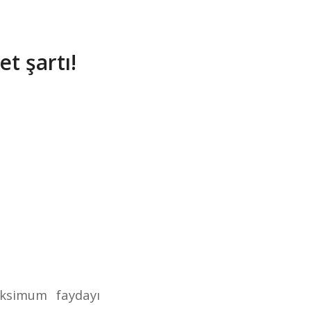
t şartı!
aksimum faydayı