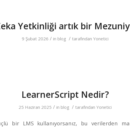
eka Yetkinliği artık bir Mezuniye
/
/
9 Şubat 2026
in
blog
tarafından
Yonetici
LearnerScript Nedir?
/
/
25 Haziran 2025
in
blog
tarafından
Yonetici
çlü bir LMS kullanıyorsanız, bu verilerden m