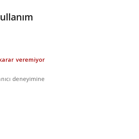
Kullanım
karar veremiyor
lanıcı deneyimine