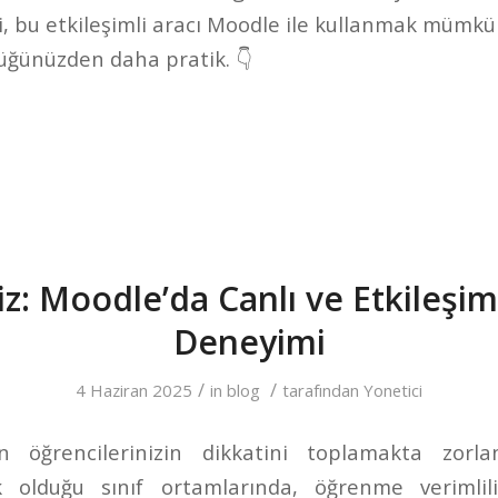
ki, bu etkileşimli aracı Moodle ile kullanmak mümk
üğünüzden daha pratik. 👇
z: Moodle’da Canlı ve Etkileşim
Deneyimi
/
/
4 Haziran 2025
in
blog
tarafından
Yonetici
n öğrencilerinizin dikkatini toplamakta zorl
k olduğu sınıf ortamlarında, öğrenme verimlili