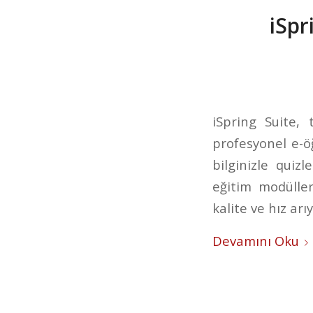
iSpr
iSpring Suite,
profesyonel e-ö
bilginizle quizl
eğitim modüller
kalite ve hız arı
Devamını Oku