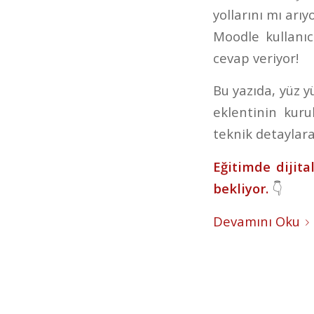
yollarını mı arı
Moodle kullanıcı
cevap veriyor!
Bu yazıda, yüz 
eklentinin kur
teknik detaylara
Eğitimde dijita
bekliyor.
👇
Devamını Oku