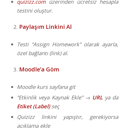
quizizz.com
üzerinden ücretsiz hesapla
testini oluştur.
Paylaşım Linkini Al
Testi “Assign Homework” olarak ayarla,
özel bağlantı (link) al.
Moodle’a Göm
Moodle kurs sayfana git
“Etkinlik veya Kaynak Ekle” →
URL
ya da
Etiket (Label)
seç
Quizizz linkini yapıştır, gerekiyorsa
açıklama ekle